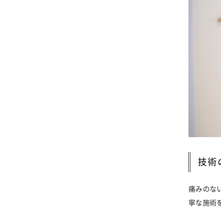
技術
痛みのな
寧な施術