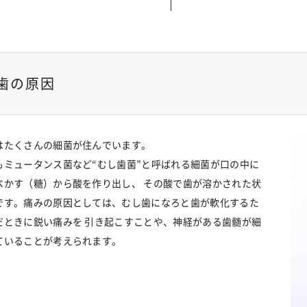
歯の原因
はたくさんの細菌が住んでいます。
もミュータンス菌など“むし歯菌”と呼ばれる細菌が口の中に
べかす（糖）から酸を作り出し、 その酸で歯が溶かされた状
です。痛みの原因としては、むし歯になろと歯が軟化するた
だときに鋭い痛みを 引き起こすことや、神経がある歯髄が細
ていることが考えられます。