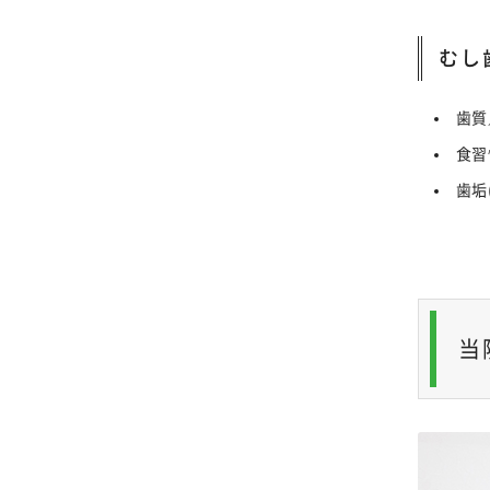
むし
歯質
食習
歯垢
当