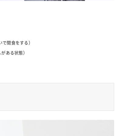
いで間食をする）
しがある状態）