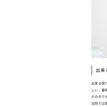
出来
出来る限
しい、審
その中で
当院では