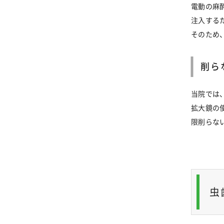
電動の麻
注入する
そのため
削ら
当院では
拡大鏡の
限削らな
虫