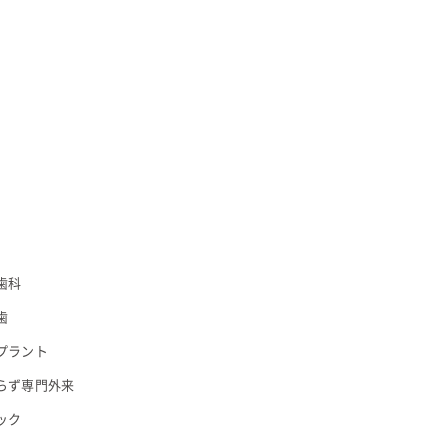
歯科
歯
プラント
らず専門外来
ック