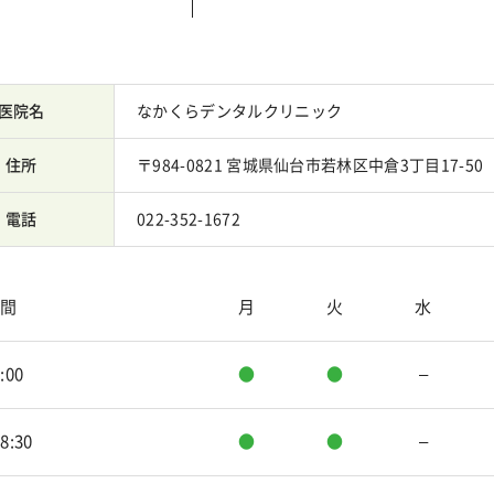
医院名
なかくらデンタルクリニック
住所
〒984-0821 宮城県仙台市若林区中倉3丁目17-50
電話
022-352-1672
間
月
火
水
:00
●
●
–
18:30
●
●
–