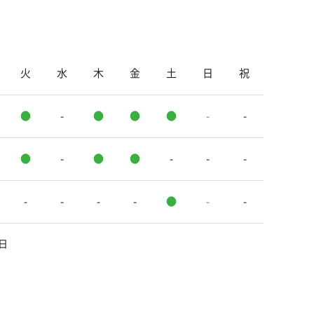
火
水
木
金
土
日
祝
●
-
●
●
●
-
-
●
-
●
●
-
-
-
-
-
-
-
●
-
-
日